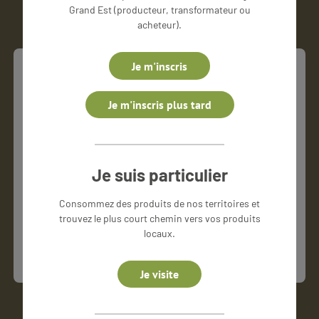
Grand Est (producteur, transformateur ou
acheteur).
Je m'inscris
Mot de passe oublié
Je m'inscris plus tard
Renseignez votre adresse email, un lien de
changement de mot de passe vous sera envoyé sur
cette adresse.
Je suis particulier
Adresse email *
Consommez des produits de nos territoires et
trouvez le plus court chemin vers vos produits
locaux.
Valider
Je visite