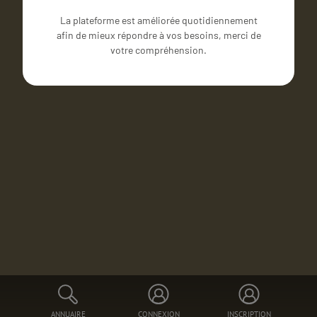
La plateforme est améliorée quotidiennement
afin de mieux répondre à vos besoins, merci de
votre compréhension.
ANNUAIRE
CONNEXION
INSCRIPTION